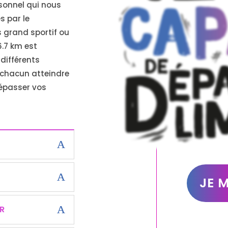
sonnel qui nous
s par le
 grand sportif ou
6.7 km est
différents
 chacun atteindre
dépasser vos
JE M
IR