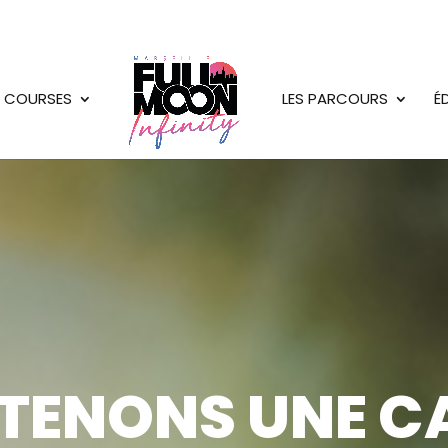
 COURSES
LES PARCOURS
É
TENONS UNE C