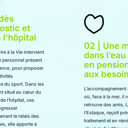
 dès
ostic et
 l’hôpital
02 | Une m
e à la Vie intervient
dans l’eau
u personnel présent
en pensio
rance, pour proposer
aux besoin
tivités
ue du sport. Dans les
L’accompagnement se 
nt situé au cœur du
où, face à la mer, il
de l’hôpital, ces
retrouve des amis. L
rogresser
l’Estaque, reçoit pr
enant le relais des
traitement et en rém
es, elle apporte à