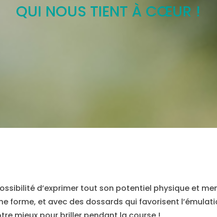
QUI NOUS TIENT À CŒUR !
a possibilité d’exprimer tout son potentiel physique et m
ine forme, et avec des dossards qui favorisent l’émulat
tre mieux pour briller pendant la course !